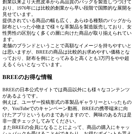
創業以来より天然皮革から高品質のバッグを製造しつづけて
おり、1976年には比較的創業から早い段階で国際的な展開を
見せています。
提供されている商品の幅も広く、あらゆる種類のバッグから
財布といった小物まで様々な革製品を製造販売しており、女
性男性の区別なく多くの層に向けた商品が取り揃えられてい
ます。
老舗のブランドということで高額なイメージを持ちやすいと
は思いますが、BREEの商品は比較的お求めやすい価格とな
っており、財布を例にとってみると高くとも3万円をやや超
えるくらいとなっています。
BREEのお得な情報
BREEの日本公式サイトでは商品以外にも様々なコンテンツ
があるようです。
例えば、ユーザー投稿形式の革製品ギャラリーといったもの
や、YouTubeでのキャンペーン動画、BREEの携帯端末に向
けたアプリというものまでありますので、興味のある方は是
非一度チェックしてみてください。
またBREEの会員になることによって、商品の購入にキャッ
シュバックを受けることができたり、お得なポイントを貰え