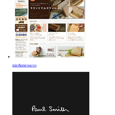
mic&micsucco