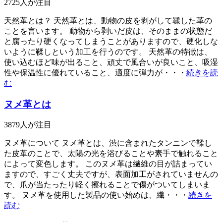
2725
人が注目
天然革とは？ 天然革とは、動物の皮を剥がして鞣した革の
ことを言います。 動物から剥いだ皮は、そのままの状態だ
と腐ったり硬くなってしまうことがありますので、硬化しな
いように鞣しという加工を行うのです。 天然革の特徴は、
使い込むほど味が出ること、頑丈で風合いが良いこと、吸湿
性や保温性に優れていること、適度に弾力が・・・
続きを読
む
ヌメ革とは
3879
人が注目
ヌメ革について ヌメ革とは、渋に含まれたタンニンで鞣し
た皮革のことで、太陽の光を浴びることや素手で触れること
によって変色します。 このヌメ革は繊維の目が詰まってい
ますので、すごく丈夫ですが、表面加工がされていませんの
で、爪が当たったり軽く擦れることで傷がついてしまいま
す。 ヌメ革を使用した製品の使い始めは、繊・・・
続きを
読む