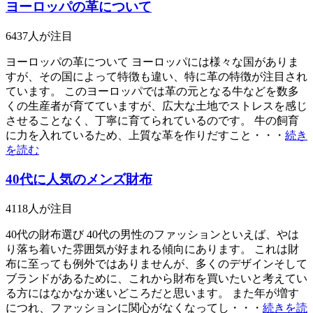
ヨーロッパの革について
6437
人が注目
ヨーロッパの革について ヨーロッパには様々な国がありま
すが、その国によって特徴も違い、特に革の特徴が注目され
ています。 このヨーロッパでは革の元となる牛などを数多
くの生産者が育てていますが、広大な土地でストレスを感じ
させることなく、丁寧に育てられているのです。 牛の飼育
に力を入れているため、上質な革を作りだすこと・・・
続き
を読む
40代に人気のメンズ財布
4118
人が注目
40代の財布選び 40代の男性のファッションといえば、やは
り落ち着いた雰囲気が好まれる傾向にあります。 これは財
布に至っても例外ではありませんが、多くのデザインそして
ブランドがあるために、これから財布を買いたいと考えてい
る方にはなかなか迷いどころだと思います。 また年が増す
につれ、ファッションに関心がなくなってし・・・
続きを読