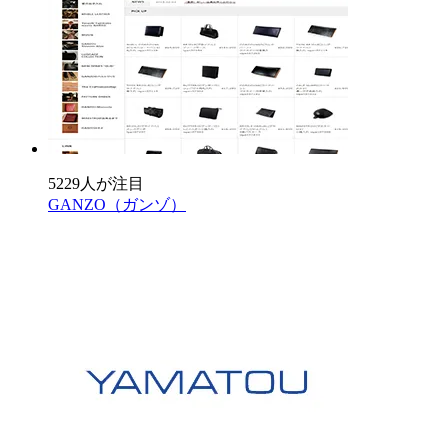
5229人が注目
GANZO（ガンゾ）