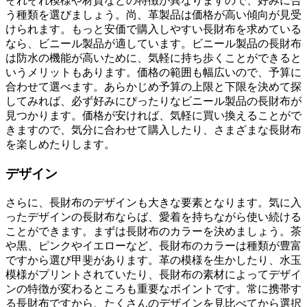
それぞれ模様や材質などの特徴が異なりますので、好みに合
う種類を選びましょう。尚、革製品は価格が高い傾向が見受
けられます。もっと安価で購入しやすい長財布を求めている
なら、ビニール製品が適しています。ビニール製品の長財布
は防水の機能が高いために、気軽に持ち歩くことができると
いうメリットもあります。価格の範囲も幅広いので、予算に
合わせて選べます。あらかじめ予算の上限と下限を決めて探
してみれば、必ず好みにぴったりなビニール製品の長財布が
見つかります。価格が安ければ、気軽に買い換えることがで
きますので、気分に合わせて購入したり、さまざまな長財布
を楽しめたりします。
デザイン
さらに、長財布のデザインも大きな要素となります。気に入
ったデザインの長財布ならば、愛着を持ちながら使い続ける
ことができます。まずは長財布のカラーを決めましょう。茶
や黒、ピンクやイエローなど、長財布のカラーは種類が豊富
ですから選び甲斐があります。革の模様を生かしたり、水玉
模様がプリントされていたり、長財布の素材によってデザイ
ンの特徴が変わるところも重要なポイントです。常に携帯す
る長財布ですから、たくさんのデザインを見比べてから選択